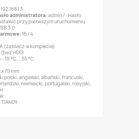
:
192.168.1.3
asło administratora:
admin / -Hasło
 ustawić przy pierwszym uruchomieniu
USB 3.0
alarmowe:
16 / 4
 A (zasilacz w komplecie)
W (bez HDD)
:
-10 °C ... 55 °C
 x 75 mm
i:
polski, angielski, albański, francuski,
rlandzki, niemiecki, portugalski, rosyjski,
ki
ak
:
TIANDY