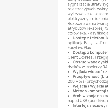
sygnalizacja utraty sy
rejestracyjnych, wykry
wykrywanie kasku och
elektrycznych, liczenie
Rozpoznawanie twarzy
atrybutów i ekspresji 
człowieka, klasyfikacja
Dostęp z telefon
aplikacja EasyLive Plus
EasyLive Plus
Dostęp z komputer
Client Express , Przegl
Obsługiwane dyski
dysków w macierzy RAI
Wyjścia wideo:
1 sz
Przepływność (bit
200 Mb/s (przychodzą
Wejścia / wyjścia a
Metoda kompresji 
Archiwizacja na z
napęd USB (pendrive,
Interfejs sieciowy: