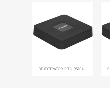
Szybki podgląd

REJESTRATOR IP TC-R3104...
R