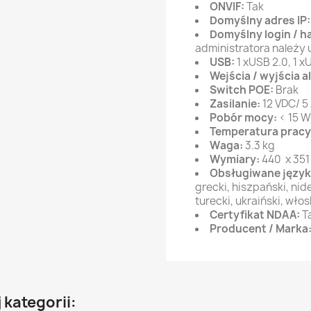
ONVIF:
Tak
Domyślny adres IP
Domyślny login / h
administratora należy
USB:
1 xUSB 2.0, 1 x
Wejścia / wyjścia 
Switch POE:
Brak
Zasilanie:
12 VDC/ 5
Pobór mocy:
< 15 
Temperatura pracy
Waga:
3.3 kg
Wymiary:
440 x 351
Obsługiwane język
grecki, hiszpański, nide
turecki, ukraiński, włos
Certyfikat NDAA:
T
Producent / Marka
 kategorii: