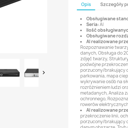
Opis
Szczegóły p
Obsługiwane stan
Seria:
AI
Ilość obsługiwany
Obsługiwane rozdz
AI realizowane prz
Rozpoznawanie twarzy,
danych, Obsługa do 20
zdjęć twarzy, Struktury
podwójne przekroczeni
porzucony/brakujący ob

parkowania, mapa ciep
wykrywanie osób na słu
rozróżnieniem ludzi o
metadanych, Analiza 
ochronnego, Rozpoznaw
rowerów elektrycznyc
AI realizowane prz
przekroczenie linii, o
porzucony/brakujący ob
danym obszarze, Tryb 