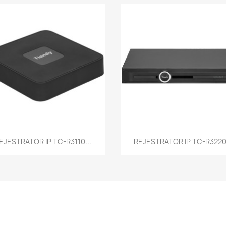
Szybki podgląd
Szybki podgląd


EJESTRATOR IP TC-R3110...
REJESTRATOR IP TC-R3220.