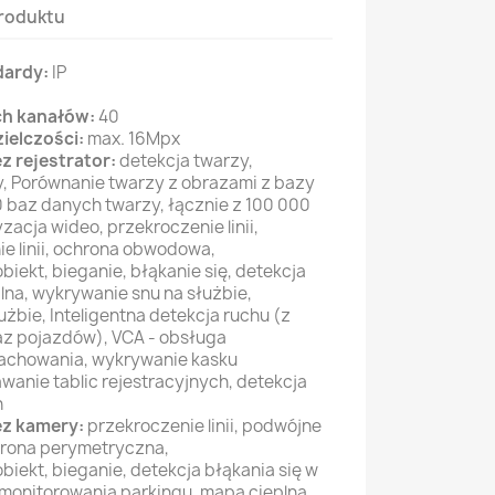
roduktu
dardy:
IP
ch kanałów:
40
ielczości:
max. 16Mpx
ez rejestrator:
detekcja twarzy,
 Porównanie twarzy z obrazami z bazy
 baz danych twarzy, łącznie z 100 000
zacja wideo, przekroczenie linii,
e linii, ochrona obwodowa,
iekt, bieganie, błąkanie się, detekcja
lna, wykrywanie snu na służbie,
żbie, Inteligentna detekcja ruchu (z
raz pojazdów), VCA - obsługa
zachowania, wykrywanie kasku
anie tablic rejestracyjnych, detekcja
h
ez kamery:
przekroczenie linii, podwójne
chrona perymetryczna,
iekt, bieganie, detekcja błąkania się w
monitorowania parkingu, mapa cieplna,