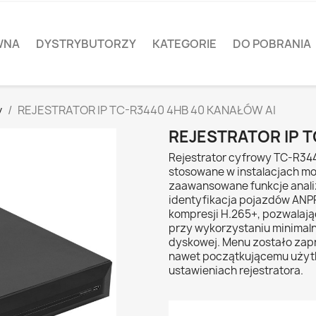
WNA
DYSTRYBUTORZY
KATEGORIE
DO POBRANIA
y
REJESTRATOR IP TC-R3440 4HB 40 KANAŁÓW AI
REJESTRATOR IP T
Rejestrator cyfrowy TC-R3440
stosowane w instalacjach mo
zaawansowane funkcje anali
identyfikacja pojazdów ANPR
kompresji H.265+, pozwalają
przy wykorzystaniu minimaln
dyskowej. Menu zostało zap
nawet początkującemu użyt
ustawieniach rejestratora.