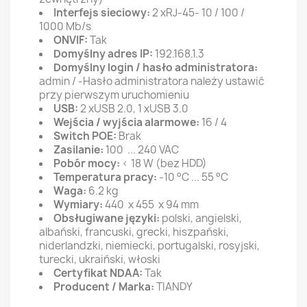
Interfejs sieciowy:
2 xRJ-45- 10 / 100 /
1000 Mb/s
ONVIF:
Tak
Domyślny adres IP:
192.168.1.3
Domyślny login / hasło administratora:
admin / -Hasło administratora należy ustawić
przy pierwszym uruchomieniu
USB:
2 xUSB 2.0, 1 xUSB 3.0
Wejścia / wyjścia alarmowe:
16 / 4
Switch POE:
Brak
Zasilanie:
100 ... 240 VAC
Pobór mocy:
< 18 W (bez HDD)
Temperatura pracy:
-10 °C ... 55 °C
Waga:
6.2 kg
Wymiary:
440 x 455 x 94 mm
Obsługiwane języki:
polski, angielski,
albański, francuski, grecki, hiszpański,
niderlandzki, niemiecki, portugalski, rosyjski,
turecki, ukraiński, włoski
Certyfikat NDAA:
Tak
Producent / Marka:
TIANDY