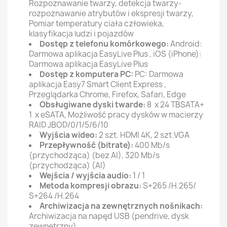
Rozpoznawanie twarzy, detekcja twarzy-
rozpoznawanie atrybutów i ekspresji twarzy,
Pomiar temperatury ciała człowieka,
klasyfikacja ludzi i pojazdów
Dostęp z telefonu komórkowego:
Android:
Darmowa aplikacja EasyLive Plus , iOS (iPhone):
Darmowa aplikacja EasyLive Plus
Dostęp z komputera PC:
PC: Darmowa
aplikacja Easy7 Smart Client Express ,
Przeglądarka Chrome, Firefox, Safari, Edge
Obsługiwane dyski twarde:
8 x 24 TBSATA+
1 x eSATA, Możliwość pracy dysków w macierzy
RAID JBOD/0/1/5/6/10
Wyjścia wideo:
2 szt. HDMI 4K, 2 szt.VGA
Przepływność (bitrate):
400 Mb/s
(przychodząca) (bez AI), 320 Mb/s
(przychodząca) (AI)
Wejścia / wyjścia audio:
1 / 1
Metoda kompresji obrazu:
S+265 /H.265/
S+264 /H.264
Archiwizacja na zewnętrznych nośnikach:
Archiwizacja na napęd USB (pendrive, dysk
zewnętrzny)