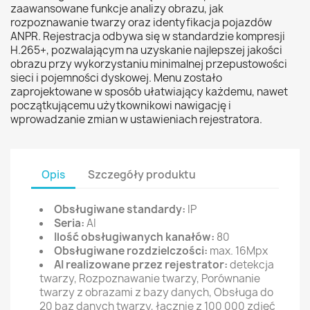
zaawansowane funkcje analizy obrazu, jak
rozpoznawanie twarzy oraz identyfikacja pojazdów
ANPR. Rejestracja odbywa się w standardzie kompresji
H.265+, pozwalającym na uzyskanie najlepszej jakości
obrazu przy wykorzystaniu minimalnej przepustowości
sieci i pojemności dyskowej. Menu zostało
zaprojektowane w sposób ułatwiający każdemu, nawet
początkującemu użytkownikowi nawigację i
wprowadzanie zmian w ustawieniach rejestratora.
Opis
Szczegóły produktu
Obsługiwane standardy:
IP
Seria:
AI
Ilość obsługiwanych kanałów:
80
Obsługiwane rozdzielczości:
max. 16Mpx
AI realizowane przez rejestrator:
detekcja
twarzy, Rozpoznawanie twarzy, Porównanie
twarzy z obrazami z bazy danych, Obsługa do
20 baz danych twarzy, łącznie z 100 000 zdjęć