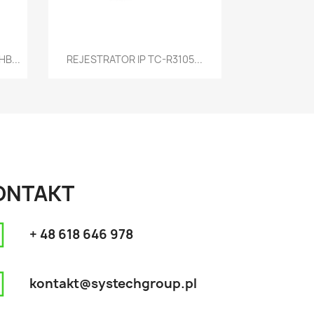
Szybki podgląd

B...
REJESTRATOR IP TC-R3105...
ONTAKT
+ 48 618 646 978
kontakt@systechgroup.pl