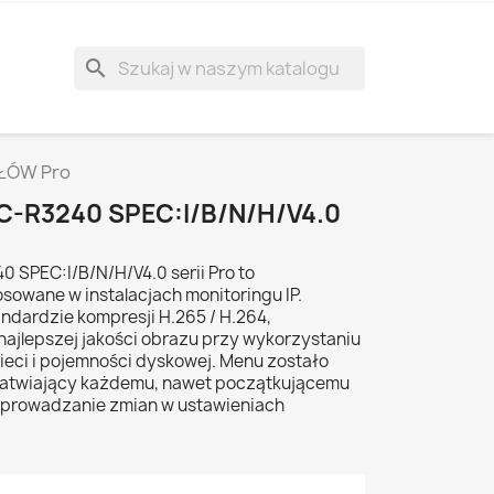
search
AŁÓW Pro
C-R3240 SPEC:I/B/N/H/V4.0
 SPEC:I/B/N/H/V4.0 serii Pro to
sowane w instalacjach monitoringu IP.
ndardzie kompresji H.265 / H.264,
ajlepszej jakości obrazu przy wykorzystaniu
ieci i pojemności dyskowej. Menu zostało
łatwiający każdemu, nawet początkującemu
wprowadzanie zmian w ustawieniach