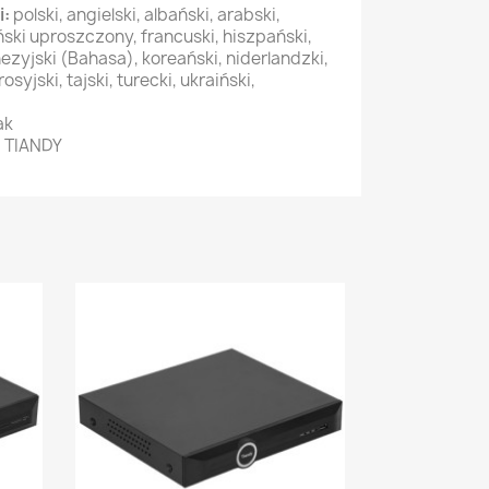
i:
polski, angielski, albański, arabski,
ński uproszczony, francuski, hiszpański,
nezyjski (Bahasa), koreański, niderlandzki,
osyjski, tajski, turecki, ukraiński,
ak
:
TIANDY