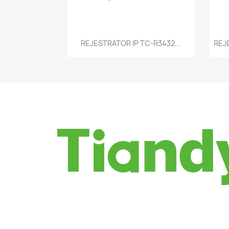
Szybki podgląd

REJESTRATOR IP TC-R3432...
REJ