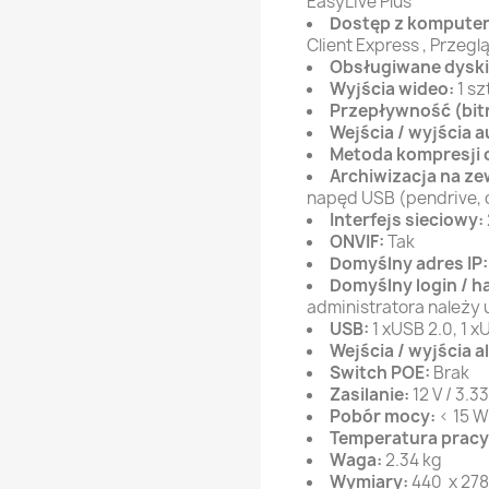
EasyLive Plus
Dostęp z komputer
Client Express , Przeg
Obsługiwane dyski
Wyjścia wideo:
1 sz
Przepływność (bit
Wejścia / wyjścia a
Metoda kompresji 
Archiwizacja na z
napęd USB (pendrive,
Interfejs sieciowy:
ONVIF:
Tak
Domyślny adres IP
Domyślny login / h
administratora należy
USB:
1 xUSB 2.0, 1 x
Wejścia / wyjścia 
Switch POE:
Brak
Zasilanie:
12 V / 3.3
Pobór mocy:
< 15 
Temperatura pracy
Waga:
2.34 kg
Wymiary:
440 x 27