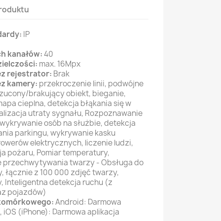
roduktu
dardy:
IP
ch kanałów:
40
ielczości:
max. 16Mpx
ez rejestrator:
Brak
ez kamery:
przekroczenie linii, podwójne
orzucony/brakujący obiekt, bieganie,
apa cieplna, detekcja błąkania się w
lizacja utraty sygnału, Rozpoznawanie
, wykrywanie osób na służbie, detekcja
ania parkingu, wykrywanie kasku
owerów elektrycznych, liczenie ludzi,
ja pożaru, Pomiar temperatury,
 przechwytywania twarzy - Obsługa do
 łącznie z 100 000 zdjęć twarzy,
 Inteligentna detekcja ruchu (z
raz pojazdów)
u komórkowego:
Android: Darmowa
 , iOS (iPhone): Darmowa aplikacja