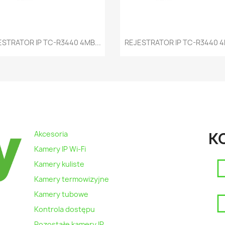
Szybki podgląd
Szybki podgląd


ESTRATOR IP TC-R3440 4MB...
REJESTRATOR IP TC-R3440 4H
K
Akcesoria
Kamery IP Wi-Fi
Kamery kuliste
Kamery termowizyjne
Kamery tubowe
Kontrola dostępu
Pozostałe kamery IP