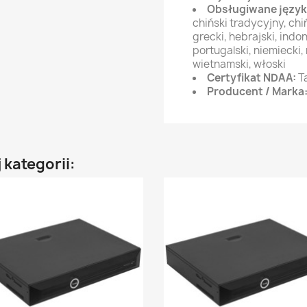
Obsługiwane język
chiński tradycyjny, chi
grecki, hebrajski, indo
portugalski, niemiecki, r
wietnamski, włoski
Certyfikat NDAA:
T
Producent / Marka
 kategorii: