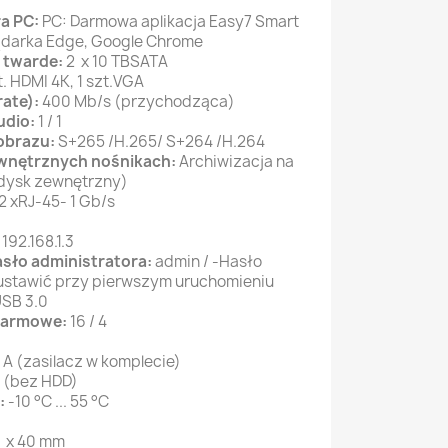
a PC:
PC: Darmowa aplikacja Easy7 Smart
lądarka Edge, Google Chrome
 twarde:
2 x 10 TBSATA
t. HDMI 4K, 1 szt.VGA
rate):
400 Mb/s (przychodząca)
udio:
1 / 1
obrazu:
S+265 /H.265/ S+264 /H.264
ewnętrznych nośnikach:
Archiwizacja na
 dysk zewnętrzny)
2 xRJ-45- 1 Gb/s
:
192.168.1.3
asło administratora:
admin / -Hasło
 ustawić przy pierwszym uruchomieniu
USB 3.0
alarmowe:
16 / 4
3 A (zasilacz w komplecie)
W (bez HDD)
:
-10 °C ... 55 °C
8 x 40 mm