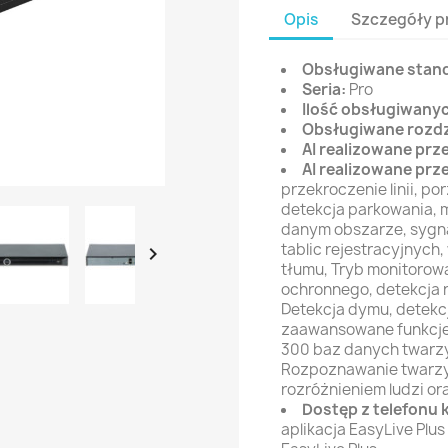
Opis
Szczegóły p
Obsługiwane stan
Seria:
Pro
Ilość obsługiwany
Obsługiwane rozdz
AI realizowane prz
AI realizowane prz
przekroczenie linii, p
detekcja parkowania, m
danym obszarze, sygna
tablic rejestracyjnych

tłumu, Tryb monitorow
ochronnego, detekcja r
Detekcja dymu, detekc
zaawansowane funkcje
300 baz danych twarzy,
Rozpoznawanie twarzy,
rozróżnieniem ludzi o
Dostęp z telefon
aplikacja EasyLive Plus