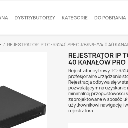
WNA
DYSTRYBUTORZY
KATEGORIE
DO POBRANIA
y
REJESTRATOR IP TC-R3240 SPEC:I/B/N/H/V4.0 40 KAN
REJESTRATOR IP T
40 KANAŁÓW PRO
Rejestrator cyfrowy TC-R3240
profesjonalne urządzenie sto
Rejestracja odbywa się w sta
pozwalającym na uzyskanie n
minimalnej przepustowości s
zaprojektowane w sposób u
użytkownikowi nawigację i 
rejestratora.