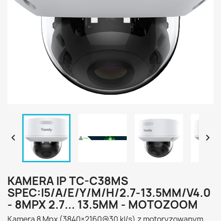


KAMERA IP TC-C38MS
SPEC:I5/A/E/Y/M/H/2.7-13.5MM/V4.0
- 8MPX 2.7... 13.5MM - MOTOZOOM
Kamera 8 Mpx (3840×2160@30 kl/s) z motoryzowanym