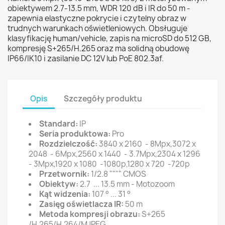
obiektywem 2.7-13.5 mm, WDR 120 dB i IR do 50 m -
zapewnia elastyczne pokrycie i czytelny obraz w
trudnych warunkach oświetleniowych. Obsługuje
klasyfikację human/vehicle, zapis na microSD do 512 GB,
kompresję S+265/H.265 oraz ma solidną obudowę
IP66/IK10 i zasilanie DC 12V lub PoE 802.3af.
Opis
Szczegóły produktu
Standard:
IP
Seria produktowa:
Pro
Rozdzielczość:
3840 x 2160 - 8Mpx,3072 x
2048 - 6Mpx,2560 x 1440 - 3.7Mpx,2304 x 1296
- 3Mpx,1920 x 1080 -1080p,1280 x 720 -720p
Przetwornik:
1/2.8 """" CMOS
Obiektyw:
2.7 ... 13.5 mm - Motozoom
Kąt widzenia:
107 ° ... 31 °
Zasięg oświetlacza IR:
50 m
Metoda kompresji obrazu:
S+265
/H.265/H.264/MJPEG