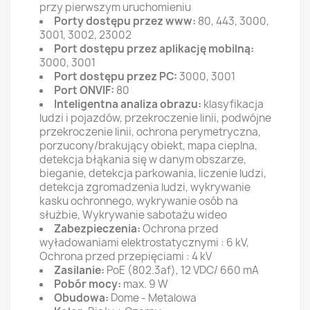
przy pierwszym uruchomieniu
Porty dostępu przez www:
80, 443, 3000,
3001, 3002, 23002
Port dostępu przez aplikację mobilną:
3000, 3001
Port dostępu przez PC:
3000, 3001
Port ONVIF:
80
Inteligentna analiza obrazu:
klasyfikacja
ludzi i pojazdów, przekroczenie linii, podwójne
przekroczenie linii, ochrona perymetryczna,
porzucony/brakujący obiekt, mapa cieplna,
detekcja błąkania się w danym obszarze,
bieganie, detekcja parkowania, liczenie ludzi,
detekcja zgromadzenia ludzi, wykrywanie
kasku ochronnego, wykrywanie osób na
służbie, Wykrywanie sabotażu wideo
Zabezpieczenia:
Ochrona przed
wyładowaniami elektrostatycznymi : 6 kV,
Ochrona przed przepięciami : 4 kV
Zasilanie:
PoE (802.3af), 12 VDC/ 660 mA
Pobór mocy:
max. 9 W
Obudowa:
Dome - Metalowa