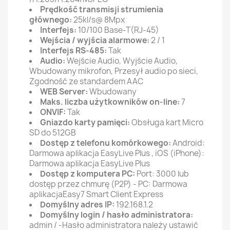
Prędkość transmisji strumienia
głównego:
25kl/s@ 8Mpx
Interfejs:
10/100 Base-T(RJ-45)
Wejścia / wyjścia alarmowe:
2 / 1
Interfejs RS-485:
Tak
Audio:
Wejście Audio, Wyjście Audio,
Wbudowany mikrofon, Przesył audio po sieci,
Zgodność ze standardem AAC
WEB Server:
Wbudowany
Maks. liczba użytkowników on-line:
7
ONVIF:
Tak
Gniazdo karty pamięci:
Obsługa kart Micro
SD do 512GB
Dostęp z telefonu komórkowego:
Android:
Darmowa aplikacja EasyLive Plus , iOS (iPhone):
Darmowa aplikacja EasyLive Plus
Dostęp z komputera PC:
Port: 3000 lub
dostęp przez chmurę (P2P) - PC: Darmowa
aplikacjaEasy7 Smart Client Express
Domyślny adres IP:
192.168.1.2
Domyślny login / hasło administratora:
admin / -Hasło administratora należy ustawić