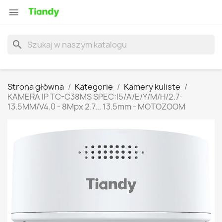

search
Strona główna
Kategorie
Kamery kuliste
KAMERA IP TC-C38MS SPEC:I5/A/E/Y/M/H/2.7-
13.5MM/V4.0 - 8Mpx 2.7... 13.5mm - MOTOZOOM