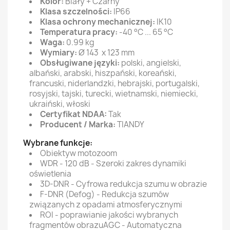
Kolor:
Biały + Czarny
Klasa szczelności:
IP66
Klasa ochrony mechanicznej:
IK10
Temperatura pracy:
-40 °C ... 65 °C
Waga:
0.99 kg
Wymiary:
Ø 143 x 123 mm
Obsługiwane języki:
polski, angielski,
albański, arabski, hiszpański, koreański,
francuski, niderlandzki, hebrajski, portugalski,
rosyjski, tajski, turecki, wietnamski, niemiecki,
ukraiński, włoski
Certyfikat NDAA:
Tak
Producent / Marka:
TIANDY
Wybrane funkcje:
Obiektyw motozoom
WDR - 120 dB - Szeroki zakres dynamiki
oświetlenia
3D-DNR - Cyfrowa redukcja szumu w obrazie
F-DNR (Defog) - Redukcja szumów
związanych z opadami atmosferycznymi
ROI - poprawianie jakości wybranych
fragmentów obrazuAGC - Automatyczna