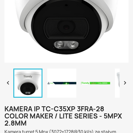


KAMERA IP TC-C35XP 3FRA-28
COLOR MAKER / LITE SERIES - 5MPX
2.8MM
Kamera turret 5 Mpx (3072×1728@30 kl/s) ze stałym