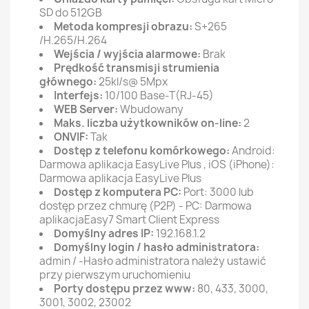
SD do 512GB
Metoda kompresji obrazu:
S+265
/H.265/H.264
Wejścia / wyjścia alarmowe:
Brak
Prędkość transmisji strumienia
głównego:
25kl/s@ 5Mpx
Interfejs:
10/100 Base-T(RJ-45)
WEB Server:
Wbudowany
Maks. liczba użytkowników on-line:
2
ONVIF:
Tak
Dostęp z telefonu komórkowego:
Android:
Darmowa aplikacja EasyLive Plus , iOS (iPhone):
Darmowa aplikacja EasyLive Plus
Dostęp z komputera PC:
Port: 3000 lub
dostęp przez chmurę (P2P) - PC: Darmowa
aplikacjaEasy7 Smart Client Express
Domyślny adres IP:
192.168.1.2
Domyślny login / hasło administratora:
admin / -Hasło administratora należy ustawić
przy pierwszym uruchomieniu
Porty dostępu przez www:
80, 433, 3000,
3001, 3002, 23002