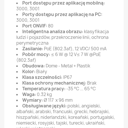
Port dostępu przez aplikację mobilną:
3000, 3001
Porty dostępu przez aplikację na PC:
3000, 3001
Port ONVIF:
80
Inteligentna analiza obrazu:
klasyfikacja
ludzi i pojazdów, przekroczenie linii, ochrona
perymetryczna
Zasilanie:
PoE (802.3af), 12 VDC/ 500 mA
Pobór mocy:
≤ 6 W @ 12 V≤ 7 W @PoE
(802.3af)
Obudowa:
Dome - Metal + Plastik
Kolor:
Biały
Klasa szczelności:
IP67
Klasa ochrony mechanicznej:
Brak
Temperatura pracy:
-35 °C ... 65 °C
Waga:
0.32 kg
Wymiary:
Ø 117 x 96 mm
Obsługiwane języki:
polski, angielski,
albański, arabski, francuski, grecki, hebrajski,
hiszpański, niderlandzki, koreański, portugalski,
niemiecki, rosyjski, tajski, turecki, ukraiński,