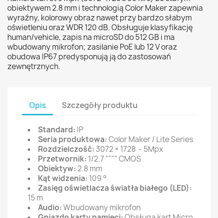
obiektywem 2.8 mm i technologią Color Maker zapewnia
wyraźny, kolorowy obraz nawet przy bardzo słabym
oświetleniu oraz WDR 120 dB. Obsługuje klasyfikację
human/vehicle, zapis na microSD do 512 GB i ma
wbudowany mikrofon; zasilanie PoE lub 12 V oraz
obudowa IP67 predysponują ją do zastosowań
zewnętrznych.
Opis
Szczegóły produktu
Standard:
IP
Seria produktowa:
Color Maker / Lite Series
Rozdzielczość:
3072 × 1728 - 5Mpx
Przetwornik:
1/2.7 """" CMOS
Obiektyw:
2.8 mm
Kąt widzenia:
109 °
Zasięg oświetlacza światła białego (LED):
15 m
Audio:
Wbudowany mikrofon
Gniazdo karty pamięci:
Obsługa kart Micro