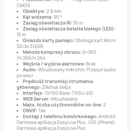
CMOS
Obiektyw:
2.8 mm
Kąt widzenia:
95 °
Zasięg oświetlacza IR:
30 m
Zasięg oświetlacza światła białego (LED):
15 m
Gniazdo karty pamięci:
Obsługa kart Micro
SD do 512GB
Metoda kompresji obrazu:
S+265
/H.265/H.264
Wejścia / wyjścia alarmowe:
Brak
Audio:
Wbudowany mikrofon, Przesył audio
po sieci
Prędkość transmisji strumienia
głównego:
25kl/s@ 4Mpx
Interfejs:
10/100 Base-TX(RJ-45)
WEB Server:
Wbudowany
Maks. liczba użytkowników on-line:
2
ONVIF:
Tak
Dostęp z telefonu komórkowego:
Android:
Darmowa aplikacja EasyLive Plus , iOS (iPhone):
Darmowa aplikacja EasyLive Plus