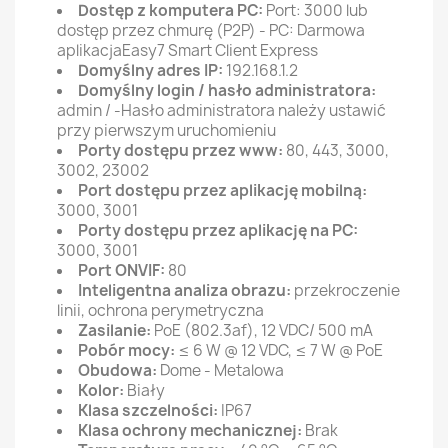
Dostęp z komputera PC:
Port: 3000 lub
dostęp przez chmurę (P2P) - PC: Darmowa
aplikacjaEasy7 Smart Client Express
Domyślny adres IP:
192.168.1.2
Domyślny login / hasło administratora:
admin / -Hasło administratora należy ustawić
przy pierwszym uruchomieniu
Porty dostępu przez www:
80, 443, 3000,
3002, 23002
Port dostępu przez aplikację mobilną:
3000, 3001
Porty dostępu przez aplikację na PC:
3000, 3001
Port ONVIF:
80
Inteligentna analiza obrazu:
przekroczenie
linii, ochrona perymetryczna
Zasilanie:
PoE (802.3af), 12 VDC/ 500 mA
Pobór mocy:
≤ 6 W @ 12 VDC, ≤ 7 W @ PoE
Obudowa:
Dome - Metalowa
Kolor:
Biały
Klasa szczelności:
IP67
Klasa ochrony mechanicznej:
Brak