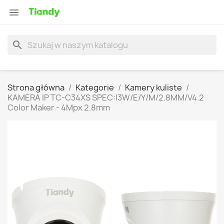

search
Strona główna
Kategorie
Kamery kuliste
KAMERA IP TC-C34XS SPEC:I3W/E/Y/M/2.8MM/V4.2
Color Maker - 4Mpx 2.8mm