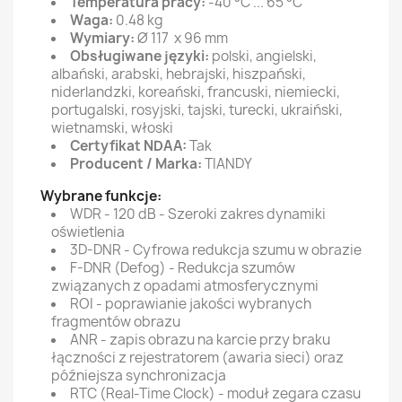
Temperatura pracy:
-40 °C ... 65 °C
Waga:
0.48 kg
Wymiary:
Ø 117 x 96 mm
Obsługiwane języki:
polski, angielski,
albański, arabski, hebrajski, hiszpański,
niderlandzki, koreański, francuski, niemiecki,
portugalski, rosyjski, tajski, turecki, ukraiński,
wietnamski, włoski
Certyfikat NDAA:
Tak
Producent / Marka:
TIANDY
Wybrane funkcje:
WDR - 120 dB - Szeroki zakres dynamiki
oświetlenia
3D-DNR - Cyfrowa redukcja szumu w obrazie
F-DNR (Defog) - Redukcja szumów
związanych z opadami atmosferycznymi
ROI - poprawianie jakości wybranych
fragmentów obrazu
ANR - zapis obrazu na karcie przy braku
łączności z rejestratorem (awaria sieci) oraz
późniejsza synchronizacja
RTC (Real-Time Clock) - moduł zegara czasu