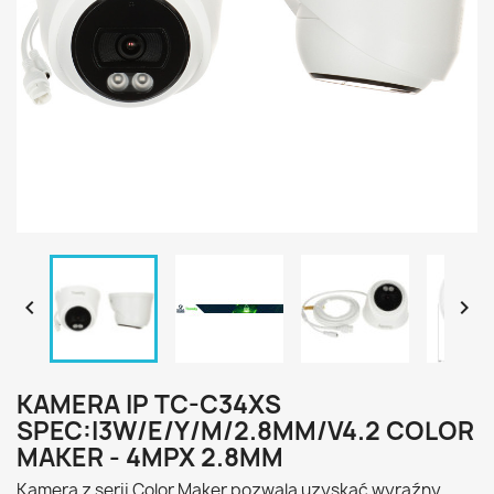


KAMERA IP TC-C34XS
SPEC:I3W/E/Y/M/2.8MM/V4.2 COLOR
MAKER - 4MPX 2.8MM
Kamera z serii Color Maker pozwala uzyskać wyraźny,