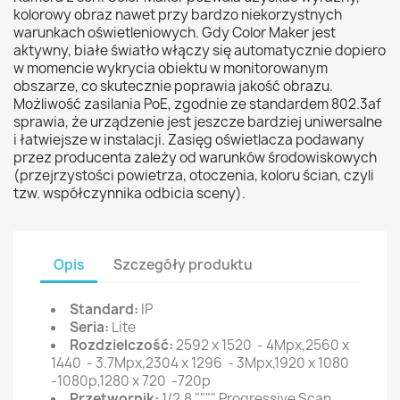
kolorowy obraz nawet przy bardzo niekorzystnych
warunkach oświetleniowych. Gdy Color Maker jest
aktywny, białe światło włączy się automatycznie dopiero
w momencie wykrycia obiektu w monitorowanym
obszarze, co skutecznie poprawia jakość obrazu.
Możliwość zasilania PoE, zgodnie ze standardem 802.3af
sprawia, że urządzenie jest jeszcze bardziej uniwersalne
i łatwiejsze w instalacji. Zasięg oświetlacza podawany
przez producenta zależy od warunków środowiskowych
(przejrzystości powietrza, otoczenia, koloru ścian, czyli
tzw. współczynnika odbicia sceny).
Opis
Szczegóły produktu
Standard:
IP
Seria:
Lite
Rozdzielczość:
2592 x 1520 - 4Mpx,2560 x
1440 - 3.7Mpx,2304 x 1296 - 3Mpx,1920 x 1080
-1080p,1280 x 720 -720p
Przetwornik:
1/2.8 """" Progressive Scan